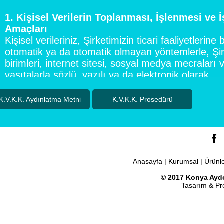
K.V.K.K. Aydınlatma Metni
K.V.K.K. Prosedürü
Anasayfa
|
Kurumsal
|
Ürünl
© 2017 Konya Aydo
Tasarım & P