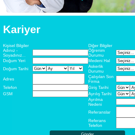
Kariyer
Kişisel Bilgiler
Diğer Bilgiler
Adınız -
Öğrenim
Soyadınız...
Durumu
Doğum Yeri
Medeni Hal
Askerlik
Doğum Tarihi
Durumu
Çalışılan Son
Adres
Firma
Telefon
Giriş Tarihi
GSM
Ayrılış Tarihi
Ayrılma
Nedeni
Referanslar
Referans
Telefon