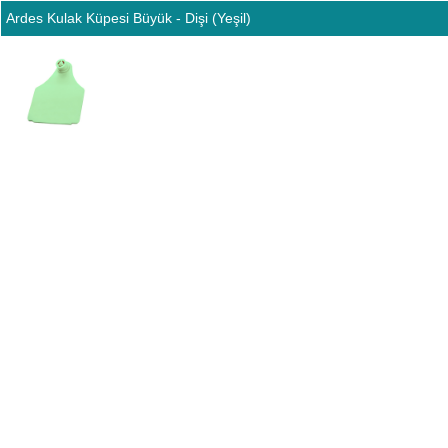
Ardes Kulak Küpesi Büyük - Dişi (Yeşil)